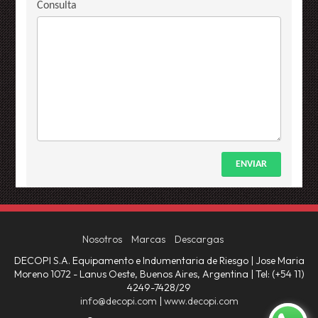
Consulta
ENVIAR
Nosotros
Marcas
Descargas
DECOPI S.A. Equipamento e Indumentaria de Riesgo | Jose Maria
Moreno 1072 - Lanus Oeste, Buenos Aires, Argentina | Tel:
(+54 11)
4249-7428/29
info@decopi.com
|
www.decopi.com