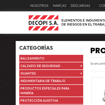
NOSOTROS
MARCAS
DESCARGAS
CO
CATEGORÍAS
PRO
BALIZAMIENTO
Se encon
CALZADO DE SEGURIDAD
GUANTES
INDUMENTARIA DE TRABAJO
PRODUCTOS ESPECIALES PARA
MINERÍA
PROTECCIÓN AUDITIVA