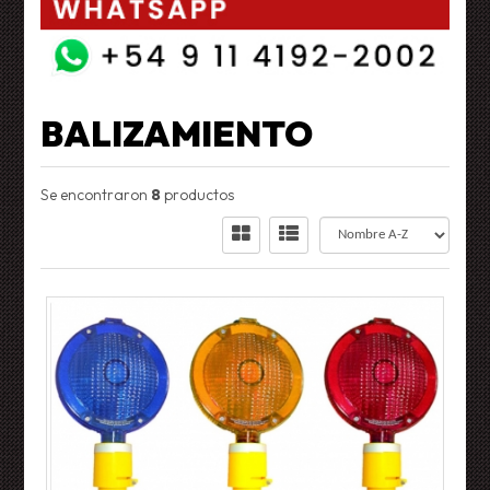
BALIZAMIENTO
Se encontraron
8
productos