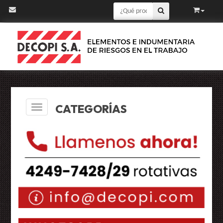
CATEGORÍAS
Navigation ein-/ausblenden