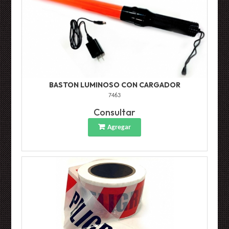
BASTON LUMINOSO CON CARGADOR
7463
Consultar
Agregar