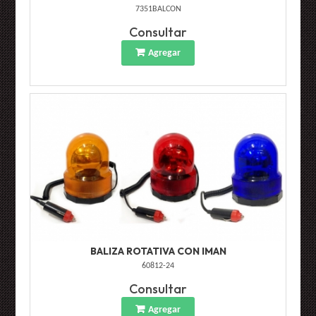
7351BALCON
Consultar
Agregar
BALIZA ROTATIVA CON IMAN
60812-24
Consultar
Agregar