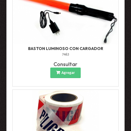
BASTON LUMINOSO CON CARGADOR
7463
Consultar
Agregar