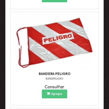
BANDERA PELIGRO
BANDPELIGRO
Consultar
Agregar