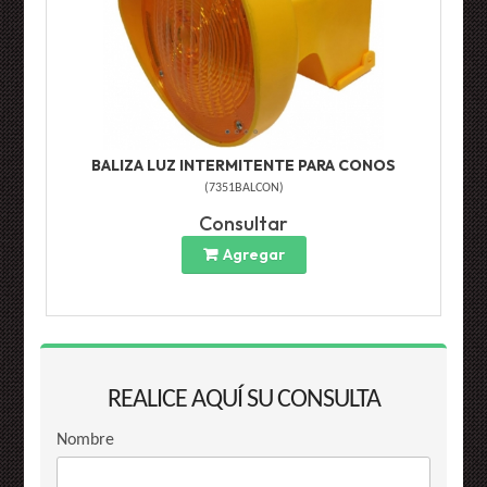
BALIZA LUZ INTERMITENTE PARA CONOS
(
7351BALCON
)
Consultar
Agregar
REALICE AQUÍ SU CONSULTA
Nombre