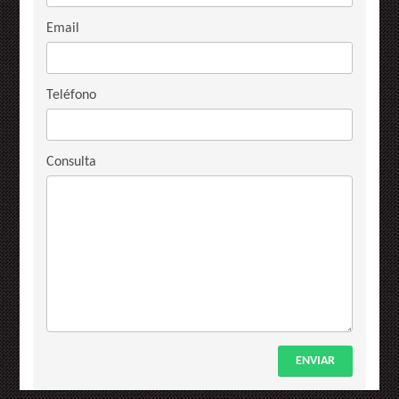
Email
Teléfono
Consulta
ENVIAR