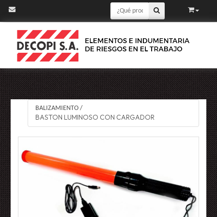
BALIZAMIENTO
/
BASTON LUMINOSO CON CARGADOR