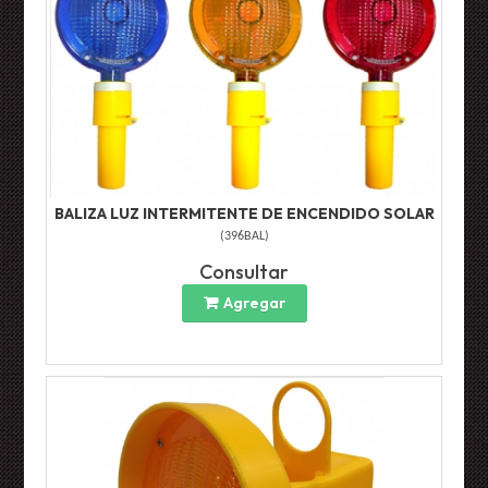
BALIZA LUZ INTERMITENTE DE ENCENDIDO SOLAR
(
396BAL
)
Consultar
Agregar