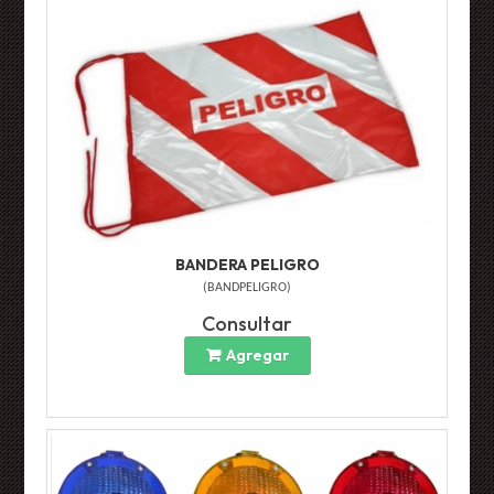
BANDERA PELIGRO
(
BANDPELIGRO
)
Consultar
Agregar