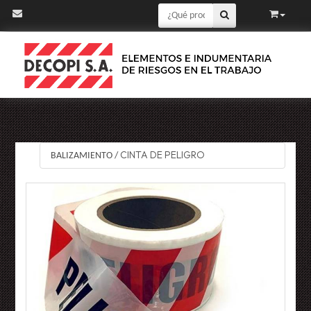
CINTA DE PELIGRO
BALIZAMIENTO
/