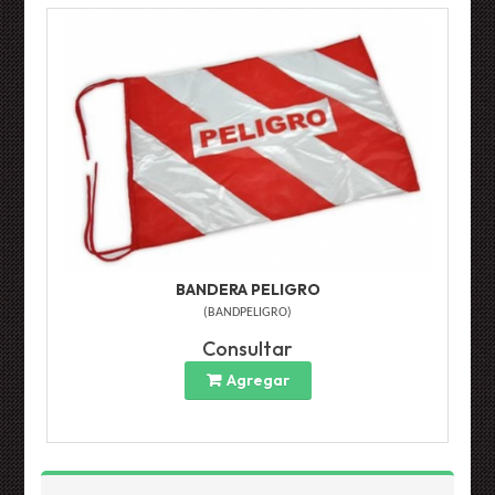
BANDERA PELIGRO
(
BANDPELIGRO
)
Consultar
Agregar