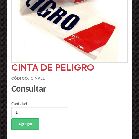
CINTA DE PELIGRO
CÓDIGO:
CINPEL
Consultar
Cantidad