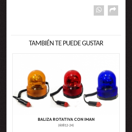
TAMBIÉN TE PUEDE GUSTAR
BALIZA ROTATIVA CON IMAN
(
60812-24
)