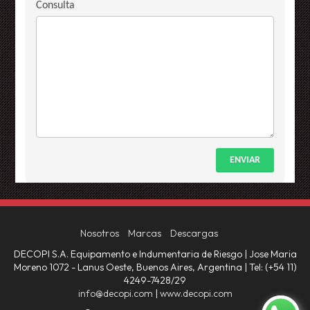
Consulta
ENVIAR
Nosotros
Marcas
Descargas
DECOPI S.A. Equipamento e Indumentaria de Riesgo | Jose Maria
Moreno 1072 - Lanus Oeste, Buenos Aires, Argentina | Tel:
(+54 11)
4249-7428/29
info@decopi.com
|
www.decopi.com