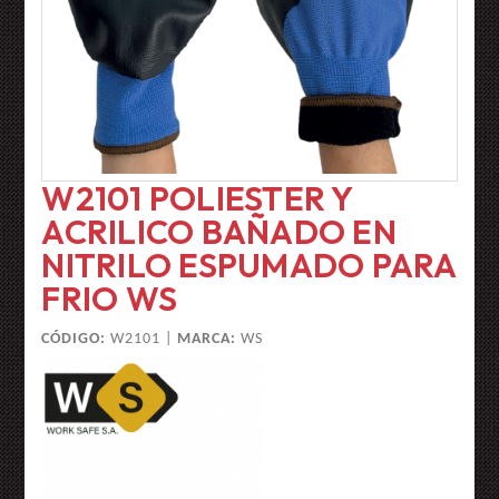
W2101 POLIESTER Y
ACRILICO BAÑADO EN
NITRILO ESPUMADO PARA
FRIO WS
CÓDIGO:
W2101 |
MARCA:
WS