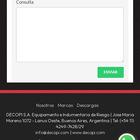
Consulta
ENVIAR
Nosotros
Marcas
Descargas
DECOPI S.A. Equipamento e Indumentaria de Riesgo | Jose Maria
Moreno 1072 - Lanus Oeste, Buenos Aires, Argentina | Tel:
(+54 11)
4249-7428/29
info@decopi.com
|
www.decopi.com