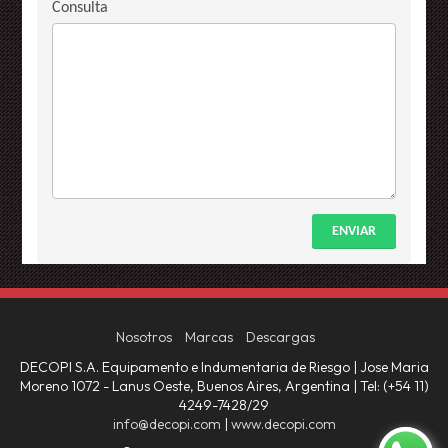
Consulta
ENVIAR
Nosotros
Marcas
Descargas
DECOPI S.A. Equipamento e Indumentaria de Riesgo | Jose Maria
Moreno 1072 - Lanus Oeste, Buenos Aires, Argentina | Tel:
(+54 11)
4249-7428/29
info@decopi.com
|
www.decopi.com