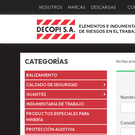
NOSOTROS
MARCAS
DESCARGAS
CO
CATEGORÍAS
No hay pro
BALIZAMIENTO
CALZADO DE SEGURIDAD
GUANTES
Nombr
INDUMENTARIA DE TRABAJO
PRODUCTOS ESPECIALES PARA
MINERÍA
Consul
PROTECCIÓN AUDITIVA