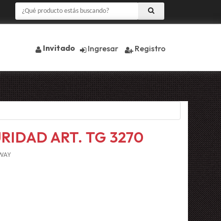
Invitado
Ingresar
Registro
RIDAD ART. TG 3270
WAY