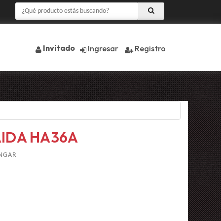
Invitado
Ingresar
Registro
AIDA HA36A
INGAR