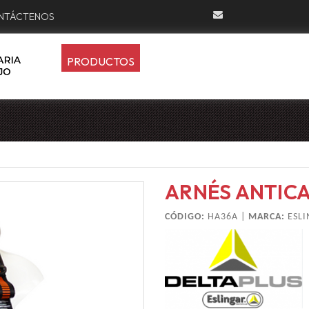
NTÁCTENOS
PRODUCTOS
ARNÉS ANTIC
CÓDIGO:
HA36A |
MARCA:
ESL