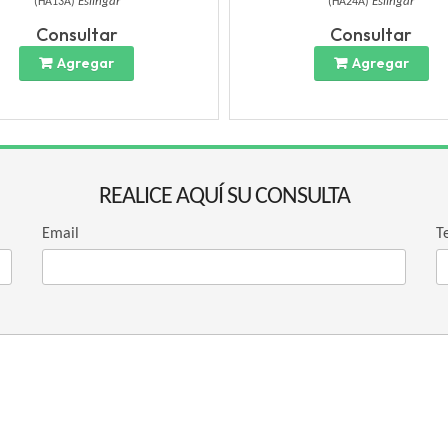
(
HA13A
)
Eslingar
(
HA24A
)
Eslingar
Consultar
Consultar
Agregar
Agregar
REALICE AQUÍ SU CONSULTA
Email
T