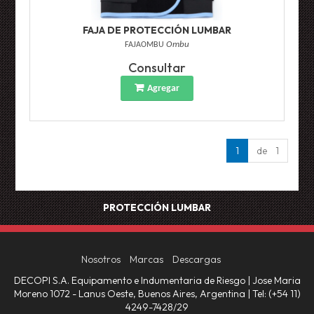
FAJA DE PROTECCIÓN LUMBAR
FAJAOMBU
Ombu
Consultar
Agregar
1
de 1
PROTECCIÓN LUMBAR
Nosotros
Marcas
Descargas
DECOPI S.A. Equipamento e Indumentaria de Riesgo | Jose Maria
Moreno 1072 - Lanus Oeste, Buenos Aires, Argentina | Tel:
(+54 11)
4249-7428/29