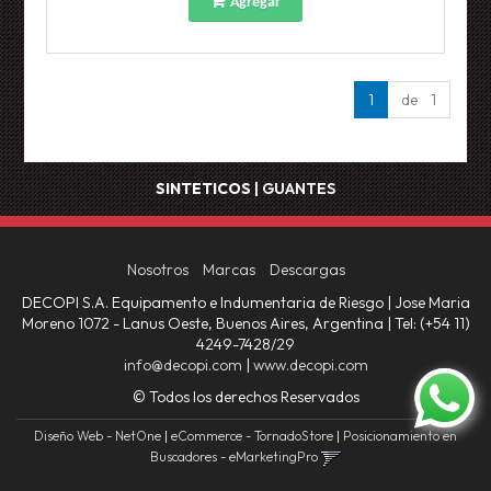
Agregar
1
de 1
SINTETICOS
|
GUANTES
Nosotros
Marcas
Descargas
DECOPI S.A. Equipamento e Indumentaria de Riesgo | Jose Maria
Moreno 1072 - Lanus Oeste, Buenos Aires, Argentina | Tel:
(+54 11)
4249-7428/29
info@decopi.com
|
www.decopi.com
© Todos los derechos Reservados
Diseño Web - NetOne
|
eCommerce - TornadoStore
|
Posicionamiento en
Buscadores - eMarketingPro