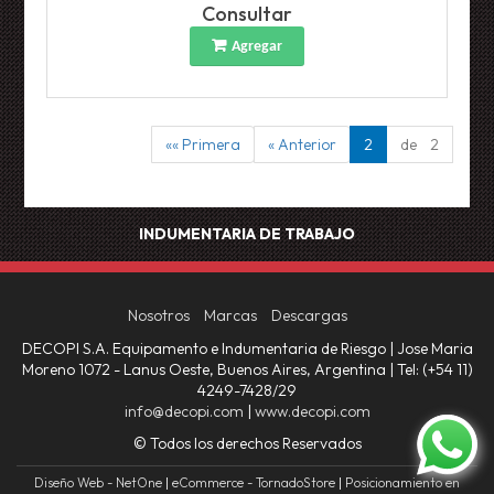
Consultar
Agregar
«« Primera
« Anterior
2
de 2
INDUMENTARIA DE TRABAJO
Nosotros
Marcas
Descargas
DECOPI S.A. Equipamento e Indumentaria de Riesgo | Jose Maria
Moreno 1072 - Lanus Oeste, Buenos Aires, Argentina | Tel:
(+54 11)
4249-7428/29
info@decopi.com
|
www.decopi.com
© Todos los derechos Reservados
Diseño Web - NetOne
|
eCommerce - TornadoStore
|
Posicionamiento en