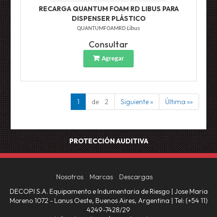
RECARGA QUANTUM FOAM RD LIBUS PARA
DISPENSER PLÁSTICO
QUANTUMFOAMRD
Libus
Consultar
Agregar
1
de 2
Siguiente »
Última »»
PROTECCIÓN AUDITIVA
Nosotros
Marcas
Descargas
DECOPI S.A. Equipamento e Indumentaria de Riesgo | Jose Maria
Moreno 1072 - Lanus Oeste, Buenos Aires, Argentina | Tel:
(+54 11)
4249-7428/29