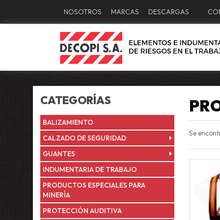
NOSOTROS
MARCAS
DESCARGAS
CO
CATEGORÍAS
PRO
BALIZAMIENTO
Se encon
CALZADO DE SEGURIDAD
GUANTES
INDUMENTARIA DE TRABAJO
PRODUCTOS ESPECIALES PARA
MINERÍA
PROTECCIÓN AUDITIVA